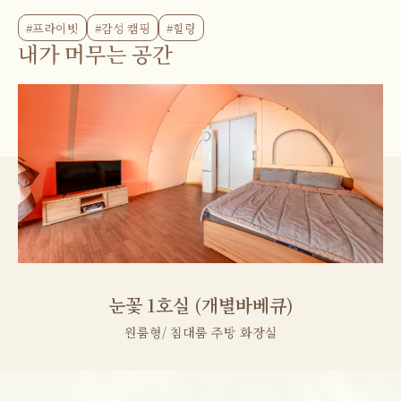
#프라이빗
#감성 캠핑
#힐링
내가 머무는 공간
눈꽃 1호실 (개별바베큐)
원룸형/ 침대룸 주방 화장실