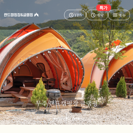
YBS
예약
메뉴
무주 랜드캠핑장 글램핑
Prev
Next