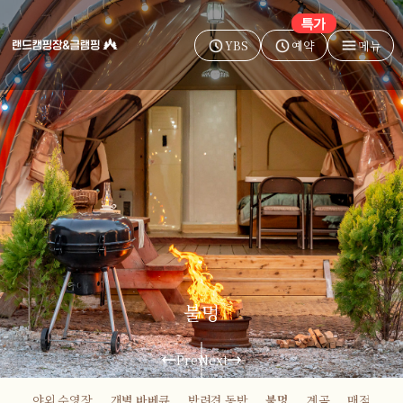
YBS
예약
메뉴
불멍
Prev
Next
야외 수영장
개별 바베큐
반려견 동반
불멍
계곡
매점