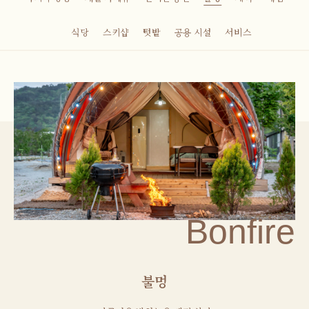
식당
스키샵
텃밭
공용 시설
서비스
Bonfire
불멍