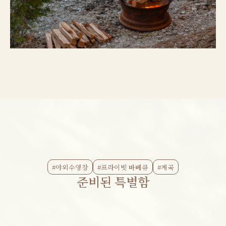
#야외수영장
#프라이빗 바베큐
#계곡
준비된 특별함