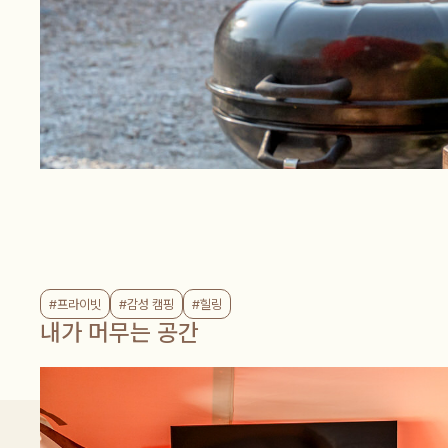
#프라이빗
#감성 캠핑
#힐링
내가 머무는 공간