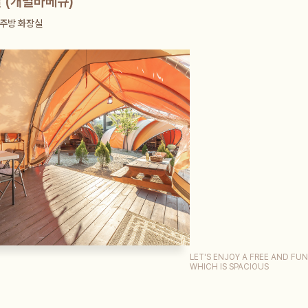
 (개별바베큐)
 주방 화장실
LET'S ENJOY A FREE AND FUN
WHICH IS SPACIOUS