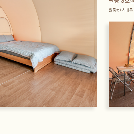
단풍 3호실
원룸형/ 침대룸