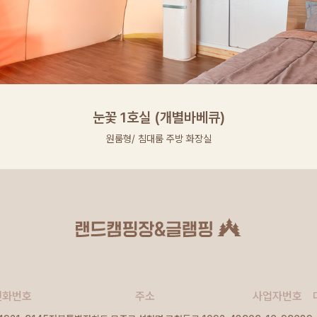
눈꽃 1호실 (개별바베큐)
원룸형/ 침대룸 주방 화장실
전화번호
주소
사업자번호