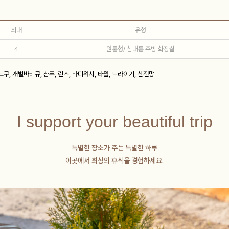
최대
유형
4
원룸형/ 침대룸 주방 화장실
/도구, 개별바비큐, 샴푸, 린스, 바디워시, 타월, 드라이기, 산전망
I support your beautiful trip
특별한 장소가 주는 특별한 하루
이곳에서 최상의 휴식을 경험하세요.