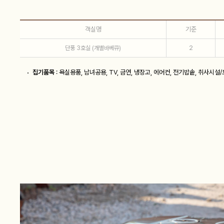
객실명
기준
2
단풍 3호실 (개별바베큐)
집기품목
: 욕실용품, 남녀공용, TV, 금연, 냉장고, 에어컨, 전기밥솥, 취사시설